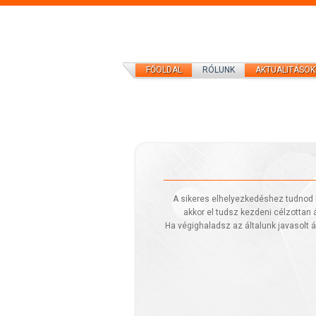
FŐOLDAL
RÓLUNK
AKTUALITÁSOK
A sikeres elhelyezkedéshez tudnod 
akkor el tudsz kezdeni célzottan á
Ha végighaladsz az általunk javasolt á