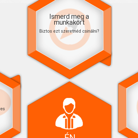
Ismerd meg a
munkakört
Biztos ezt szeretnéd csinálni?
res
ÉN