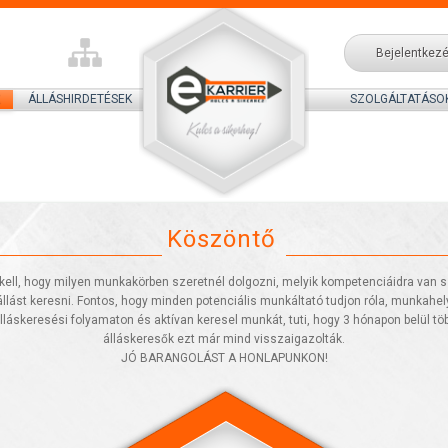
Bejelentkez
ÁLLÁSHIRDETÉSEK
SZOLGÁLTATÁSO
Köszöntő
kell, hogy milyen munkakörben szeretnél dolgozni, melyik kompetenciáidra van
llást keresni. Fontos, hogy minden potenciális munkáltató tudjon róla, munkahelye
lláskeresési folyamaton és aktívan keresel munkát, tuti, hogy 3 hónapon belül töb
álláskeresők ezt már mind visszaigazolták.
JÓ BARANGOLÁST A HONLAPUNKON!