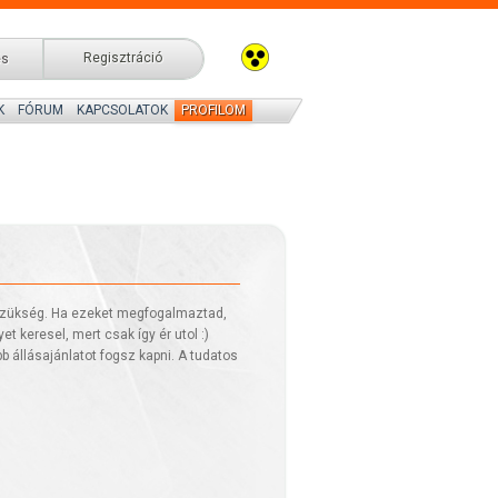
Regisztráció
és
K
FÓRUM
KAPCSOLATOK
PROFILOM
 szükség. Ha ezeket megfogalmaztad,
t keresel, mert csak így ér utol :)
b állásajánlatot fogsz kapni. A tudatos