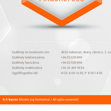
Székhely és levelezési cím:
4025 Debrecen, Arany János u. 2. sz
Székhely telefonszáma:
+36-52-530-895
Székhely faxszáma:
+36-52-530-896
Székhely mobilszáma:
+36 20 469 9634
Ügyfélfogadási idő:
H-CS: 8:00-16:00, P: 8:00-14:00
© E-karrier
Minden jog fenntartva! / All rights reserved!